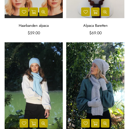
Haarbanden alpaca
Alpaca Baretten
Regular
Regular
$59.00
$69.00
price
price