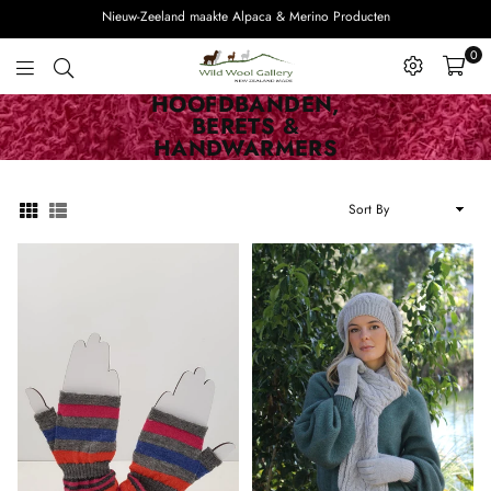
Nieuw-Zeeland maakte Alpaca & Merino Producten
0
Wild
HOOFDBANDEN,
Wool
BERETS &
HANDWARMERS
Gallery
Sort
By