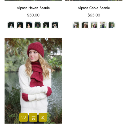
Alpaca Haven Beanie
Alpaca Cable Beanie
Regular
Regular
$50.00
$65.00
price
price