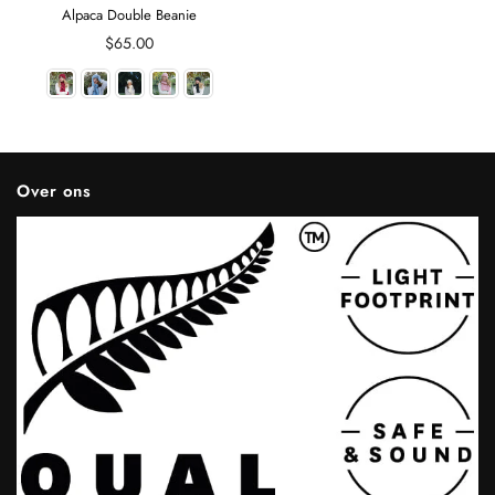
Alpaca Double Beanie
Regular
$65.00
price
Over ons