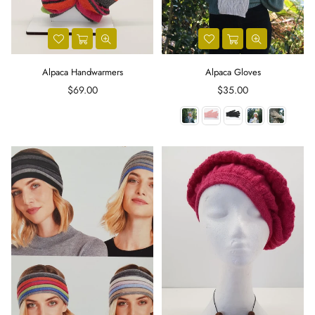
Alpaca Handwarmers
Alpaca Gloves
Regular
Regular
$69.00
$35.00
price
price