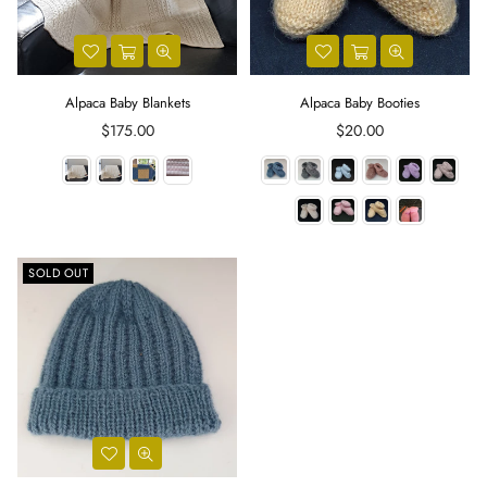
Alpaca Baby Blankets
Alpaca Baby Booties
Regular
$175.00
$20.00
price
SOLD OUT