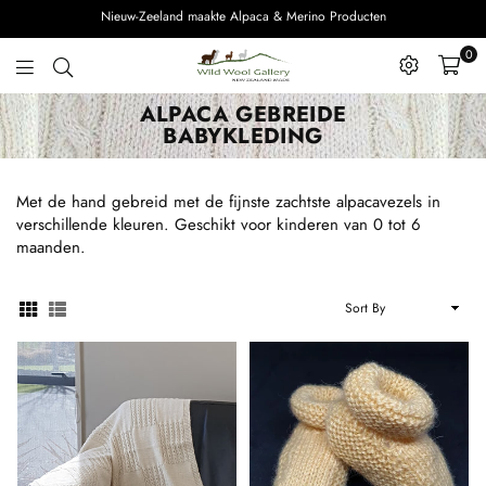
Nieuw-Zeeland maakte Alpaca & Merino Producten
0
Wild
ALPACA GEBREIDE
Wool
BABYKLEDING
Gallery
Met de hand gebreid met de fijnste zachtste alpacavezels in
verschillende kleuren. Geschikt voor kinderen van 0 tot 6
maanden.
Sort
By